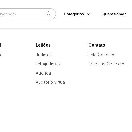
Categorias
Quem Somos
Home
Subcategoria
Esta
l
Leilões
Contato
Eventos
Fale Conosco
s
Judiciais
Fale Conosco
Faixa
Extrajudiciais
Trabalhe Conosco
Judiciais
Extrajudiciais
R$
Agenda
Auditório virtual