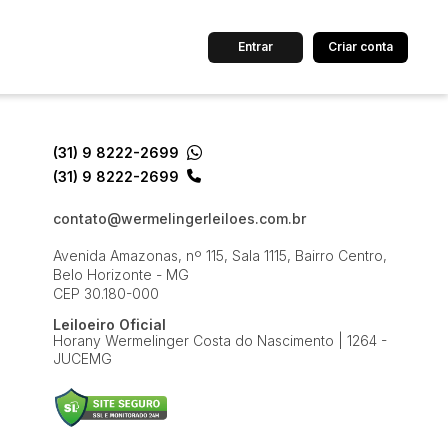
Entrar
Criar conta
dos
Cidade
(31) 9 8222-2699
(31) 9 8222-2699
 de valor
contato@wermelingerleiloes.com.br
até
R$
Avenida Amazonas, nº 115, Sala 1115, Bairro Centro,
Belo Horizonte - MG
CEP 30.180-000
Pesquisar
Leiloeiro Oficial
Horany Wermelinger Costa do Nascimento | 1264 -
JUCEMG