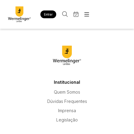
Entrar
Criar conta
Entrar
Site
Busca por palavra-chave
Agenda
Home
Quem Somos
Quem Somos
Categoria
Subcategoria
Contato
Eventos
Fale Conosco
Busca por categoria
Estados
Cidade
Institucional
Quem Somos
Bairro
Comitente
Dúvidas Frequentes
Imprensa
Judiciais
Extrajudiciais
Legislação
Faixa de valor
R$
R$
até